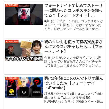
天空史上最強の「あみあみ天空」やった
らマジで神回すぎた★★世界初!!「一歩も
フォートナイトで初めてストーリ
FORTNITE
歩かず」ビ...
ーに関わったコラボスキンを知っ
てる？【フォートナイト】
#shorts
■実はチャプター１の頃、コラボスキンが
ストーリーに関わることは一切なかった
んだ。しかしデッドプールがきっかけで
コラボスキンがストーリーに関わるよう
になったんだよ。■twitter → ■クリエイタ
ーサポートよろしくお願いします →
親のクレカを使って有名実況者さ
FORTNITE
Taku...
んに大金スパチャしたら…【フォ
ートナイト】
今回はパパのクレカを使っていつもお世
話になっている実況者さんにスパチャを
してみました！皆さんリアクションが良
くて面白かったです！@LiaqN_
@Shout4649 @mao0504 -----------------------
-----...
実は2年前にこの3人でトリオ組ん
FORTNITE
でいましたｗ【フォートナイ
ト/Fortnite】
証拠見つけた８位↓@しゅんしゃん/Riddle
@ぶゅりる Twitter: クリサポ BG-
KURARA (#くらサポ で画像ツイート頂け
ると100％返信します)メンバーシップ(参