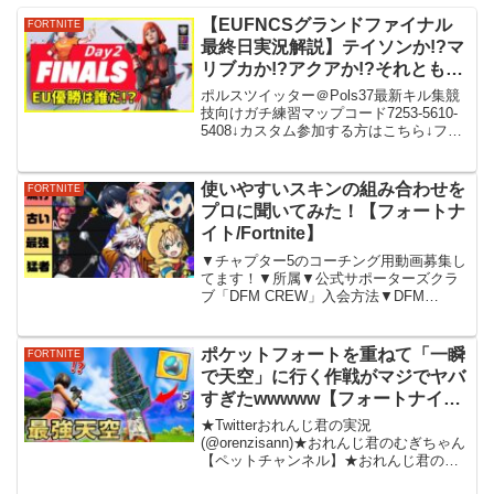
【EUFNCSグランドファイナル
FORTNITE
最終日実況解説】テイソンか!?マ
リブカか!?アクアか!?それとも…:
途中で寝落ちするかも…【フォー
ポルスツイッター＠Pols37最新キル集競
トナイト】
技向けガチ練習マップコード7253‐5610‐
5408↓カスタム参加する方はこちら↓フォ
ートナイトを中心に実況や解説をしてい
ます！❤️気に入ってくれたらチャンネル
登録＆高評価お願いします❤️⭐️tw...
使いやすいスキンの組み合わせを
FORTNITE
プロに聞いてみた！【フォートナ
イト/Fortnite】
▼チャプター5のコーチング用動画募集し
てます！▼所属▼公式サポーターズクラ
ブ「DFM CREW」入会方法▼DFM
STORE▼メンバーシップはじめました▼
クリエイターサポートコード【Buyuriru】
====================...
ポケットフォートを重ねて「一瞬
FORTNITE
で天空」に行く作戦がマジでヤバ
すぎたwwwww【フォートナイ
ト】
★Twitterおれんじ君の実況
(@orenzisann)★おれんじ君のむぎちゃん
【ペットチャンネル】★おれんじ君の部
屋【サブチャンネル】★ヒカキンさんと