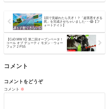
加型もやってるよ)↓↓メンバー限定配信の
通知はこちらのtw...
1回で見破れたら天才！？「超害悪すぎる
罠」を完成させちゃいました･･･😱【フ
ォートナイト】
【CoD:MW II】第二回オープンベータ！
コール オブ デューティ モダン・ウォー
フェア 2 PS5
コメント
コメントをどうぞ
コメント
※