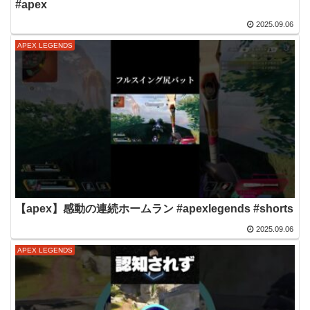
#apex
2025.09.06
APEX LEGENDS
【apex】感動の連続ホームラン #apexlegends #shorts
2025.09.06
APEX LEGENDS