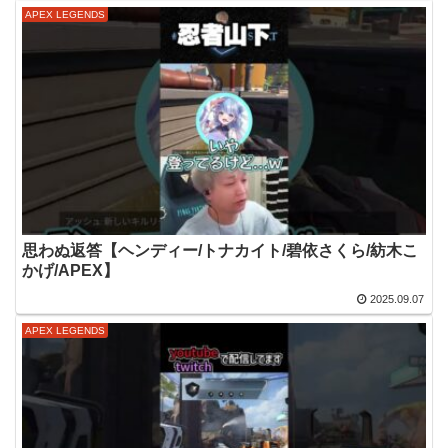
APEX LEGENDS
思わぬ返答【ヘンディー/トナカイト/碧依さくら/紡木こ
かげ/APEX】
2025.09.07
APEX LEGENDS