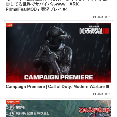
歩してる世界でサバイバルwww「ARK
PrimalFearMOD」実況プレイ #4
2023.08.31
CoD
Campaign Premiere | Call of Duty: Modern Warfare III
2023.08.31
FORTNITE