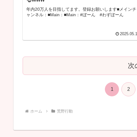
年内20万人を目指してます。登録お願いします■メインチ
ャンネル：■Main：■Main：#ぼーん #わずぼーん
2025.05.
次
1
2
ホーム
荒野行動