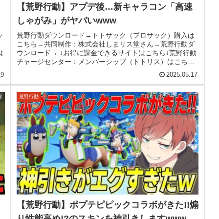
【荒野行動】アプデ後…新キャラコン「高速
しゃがみ」がヤバいwww
ッ
荒野行動ダウンロード→トトサック（プロサック）購入は
こちら→共同制作：株式会社しまリス堂さん→荒野行動ダ
は
ウンロード→ ↓お得に課金できるサイトはこちら↓荒野行動
チャージセンター：メンバーシップ（トトリス）はこち
ら！→※参加型配信で優先的に参...
19
2025.05.17
荒野行動
【荒野行動】ポプテピピックコラボがきた!!煽
り性能高め!?のスキンを神引きしますwww