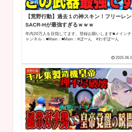
【荒野行動】過去１の神スキン！フリーレン
SACR-Hが最強すぎるｗｗｗ
年内20万人を目指してます。登録お願いします■メインチ
ャンネル：■Main：■Main：#ぼーん #わずぼーん
2025.06.
荒野行動