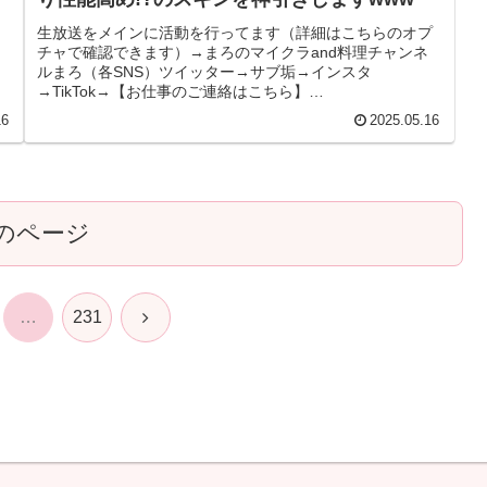
生放送をメインに活動を行ってます（詳細はこちらのオプ
チャで確認できます）→まろのマイクラand料理チャンネ
ルまろ（各SNS）ツイッター→サブ垢→インスタ
→TikTok→【お仕事のご連絡はこちら】
maro.gaming.c@gmail.com...
16
2025.05.16
のページ
次
…
231
へ