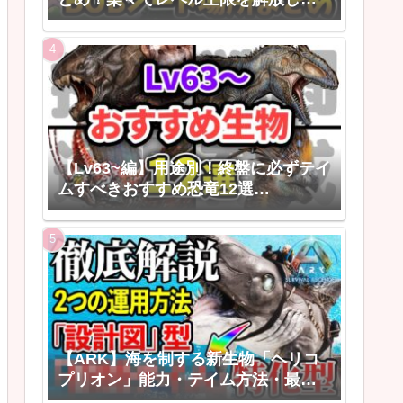
う！
【Lv63~編】用途別！終盤に必ずテイ
ムすべきおすすめ恐竜12選
【ARK/ASAゆっくり解説】
【ARK】海を制する新生物「ヘリコ
プリオン」能力・テイム方法・最強
の活用法【ARK: Survival