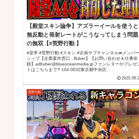
【殿堂スキン論争】アズラーイールを使うと
無反動と発射レートがこうなってしまう問題
の無双【#荒野行動 】
#皇帝 #荒野行動 #スキン #企画サブチャンネル➡メンバ
シップ【企業案件窓口 : Buber】【お問い合わせ＆仕事依
頼】adbuber@blueoceanmedia.jpファンレターやプレゼ
トはこちらまで〒104-0032東京都中央区...
2025.08.
荒野行動