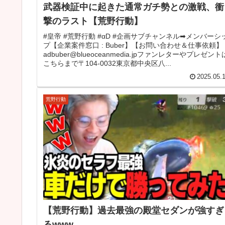
武器検証中に起きた通常ガチ勢との激戦、衝
撃のラスト【荒野行動】
#皇帝 #荒野行動 #αD #企画サブチャンネル➡メンバーシ
プ【企業案件窓口 : Buber】【お問い合わせ＆仕事依頼】
adbuber@blueoceanmedia.jpファンレターやプレゼント
こちらまで〒104-0032東京都中央区八...
2025.05.
荒野行動
【荒野行動】過去最強の殿堂セダンが強すぎ
るwww