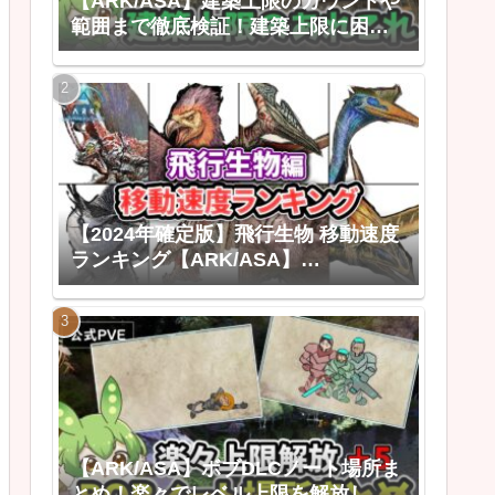
【ARK/ASA】建築上限のカウントや
範囲まで徹底検証！建築上限に困ら
なくなる建築上限のあれこれ
【2024年確定版】飛行生物 移動速度
ランキング【ARK/ASA】
【ARK:Survival Ascended ゆっくり
解説】
【ARK/ASA】ボブDLCノート場所ま
とめ！楽々でレベル上限を解放しよ