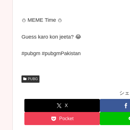
⛄ MEME Time ⛄
Guess karo kon jeeta? 😂
#pubgm #pubgmPakistan
PUBG
シェ
X
Pocket