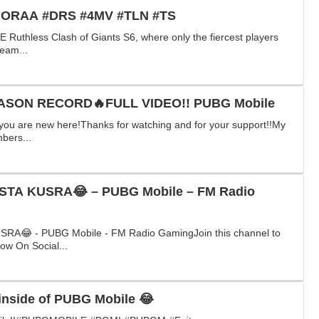
T #HORAA #DRS #4MV #TLN #TS
uthless Clash of Giants S6, where only the fiercest players
team...
EASON RECORD🔥FULL VIDEO!! PUBG Mobile
 you are new here!Thanks for watching and for your support!!My
bers...
TA KUSRA😂 – PUBG Mobile – FM Radio
A😂 - PUBG Mobile - FM Radio GamingJoin this channel to
ow On Social...
inside of PUBG Mobile 😂