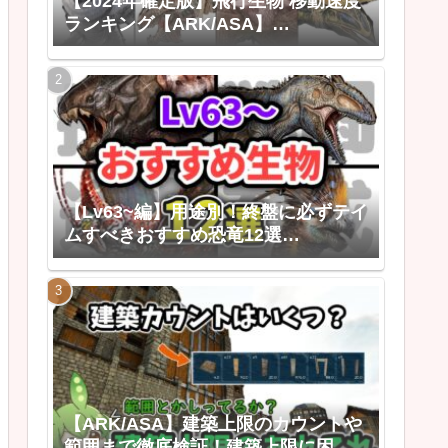
【2024年確定版】飛行生物 移動速度
ランキング【ARK/ASA】
【ARK:Survival Ascended ゆっくり
解説】
【Lv63~編】用途別！終盤に必ずテイ
ムすべきおすすめ恐竜12選
【ARK/ASAゆっくり解説】
【ARK/ASA】建築上限のカウントや
範囲まで徹底検証！建築上限に困ら