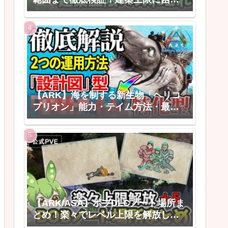
なくなる建築上限のあれこれ
【ARK】海を制する新生物「ヘリコ
プリオン」能力・テイム方法・最強
の活用法【ARK: Survival
Ascended】
【ARK/ASA】ボブDLCノート場所ま
とめ！楽々でレベル上限を解放しよ
う！