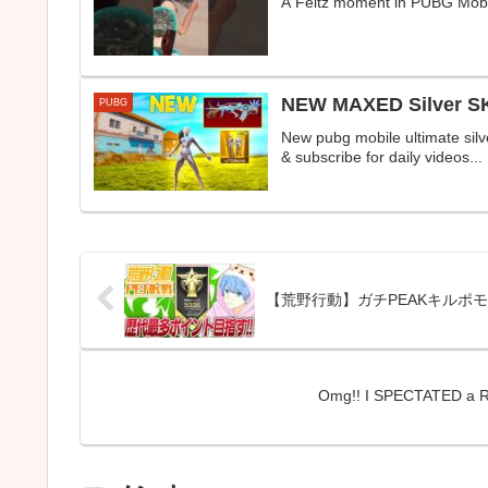
A Feitz moment in PUBG Mo
NEW MAXED Silver S
PUBG
New pubg mobile ultimate sil
& subscribe for daily videos...
【荒野行動】ガチPEAKキルポモ
Omg!! I SPECTATED a 