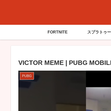
FORTNITE
スプラトゥー
VICTOR MEME | PUBG MOBILE P
PUBG