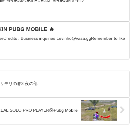
bile!!#PUBGMOBILE #BGMI #PUBGM #Feitz
KIN PUBG MOBILE 🔥
verCredits : Business inquiries Levinho@vasa.ggRemember to like
リモリの巻3 夜の部
REAL SOLO PRO PLAYER😱Pubg Mobile