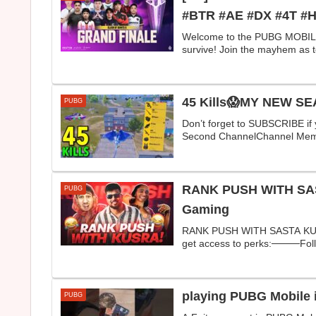
#BTR #AE #DX #4
Welcome to the PUBG MOBILE R
survive! Join the mayhem as 
45 Kills😱MY NEW S
PUBG
Don’t forget to SUBSCRIBE if
Second ChannelChannel Mem
RANK PUSH WITH SAS
PUBG
Gaming
RANK PUSH WITH SASTA KUSR
get access to perks:────Foll
playing PUBG Mobile 
PUBG