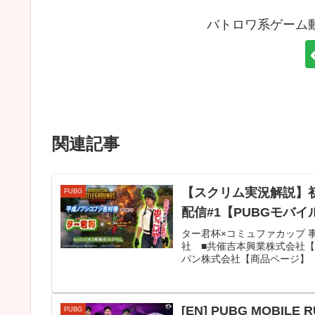
バトロワ系ゲーム
関連記事
【スクリム実況解説】
PUBG
配信#1【PUBGモバイ
ター君杯×コミュファカップ 
社 ■共催吉本興業株式会社【吉本
パン株式会社【商品ページ】【Blac
[EN] PUBG MOBILE R
PUBG