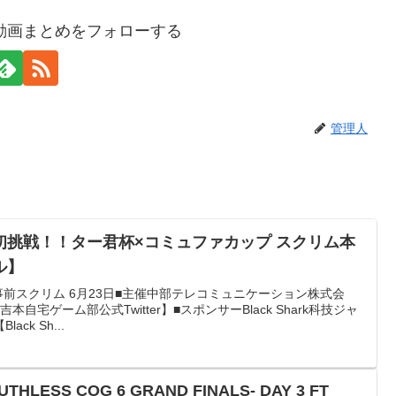
動画まとめをフォローする
管理人
初挑戦！！ター君杯×コミュファカップ スクリム本
ル】
事前スクリム 6月23日■主催中部テレコミュニケーション株式会
自宅ゲーム部公式Twitter】■スポンサーBlack Shark科技ジャ
k Sh...
UTHLESS COG 6 GRAND FINALS- DAY 3 FT