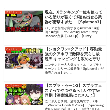
現在、Xランキング一位も使って
スプラトゥーン
いる塗りが強くて1確も出せる武
器が衝撃すぎた…【Splatoon3】
バリアと相性が良すぎる■Twitter：■前
回：■次回：Pro Gaming Team Crazy
Raccoon所属​【CRCup】【Crazy
Raccoon Officialファンクラブ 2U チャン
ネル】【GALLERIA×CRコラ...
【ショクワン×クアッド】移動最
スプラトゥーン
強のクアホワで敵陣を荒らし放
題!!! キャンピングも攻めと守りの
両立で強化!!! 公式の情報まとめ
ニンテンドー大人気タイトル「スプラト
【#スプラトゥーン3】
ゥーン」シリーズ最新作「Splatoon3」が
発売されました。
【#Splatoon3】
▱▱▱▱▱▱▱▱▱▱▱▱▱▱▱▱▱▱▱▱▱▱▱▱▱▱▱▱「ヴィ
レッジヴァンガード」とコラボしたオリ
ジナルグッズのご購入はこちら！→さし
【スプラトゥーン3】スプラフェ
スプラトゥーン
ぶーの活...
ス？ってやつやるらしいです/w
同期【酒寄颯馬/にじさんじ】
にじさんじ所属、酒寄颯馬です。X🍇 :
【Welcome Goods＆Voice】【Speciale公
式X＆Youtube】X：YT： お問い合わせ・