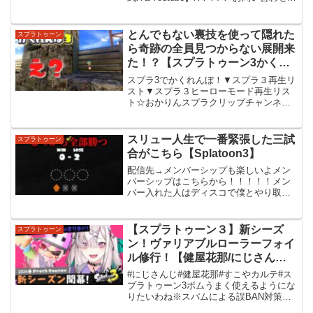
ファンレターにじさんじオフィシャルス
トアにじさんじ公式X※未成年者の視聴者
の方々は、下記リ...
とんでもない裏技を使って隠れた
スプラトゥーン
ら奇跡の全員見つからない展開来
た！？【スプラトゥーン3かくれ
んぼ】
スプラ3でかくれんぼ！▼スプラ３再生リ
スト▼スプラ３ヒーローモード再生リス
ト☆おかりんスプラクリップチャンネル
開設しました！スプラ3クリップもアップ
予定です！→▽おかりん5周年公式グッズ
販売ページはこちら！キッズサイズもあ
スリュー人生で一番緊張した三試
スプラトゥーン
るので是非覗いてみ...
合がこちら【Splatoon3】
配信先→メンバーシップも楽しいよメン
バーシップはこちらから！！！！！メン
バー入れた人はディスコで僕とやり取り
できるよ！twitter→インスタ→#スプラト
ゥーン3 #スプラ3 #デュアルスイーパー
【スプラトゥーン３】新シーズ
スプラトゥーン
ン！ヴァリアブルローラーフォイ
ル修行！【健屋花那/にじさん
じ】
#にじさんじ#健屋花那#すこやカルテ#ス
プラトゥーン3ボムうまく使えるようにな
りたいわね※スパムによる誤BAN対策の
ため、チャンネル登録者のみコメント可