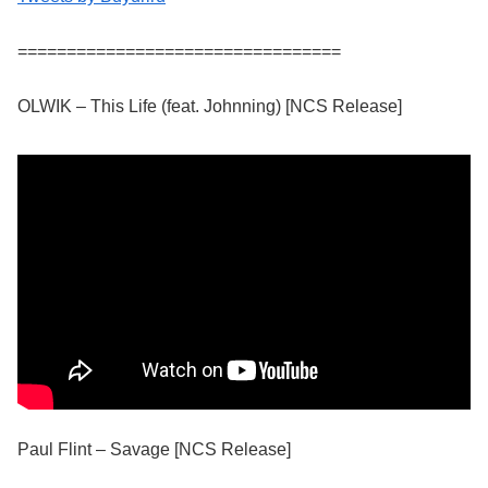
=================================
OLWIK – This Life (feat. Johnning) [NCS Release]
Paul Flint – Savage [NCS Release]