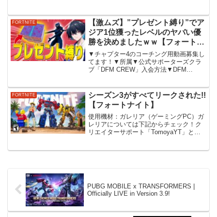
【激ムズ】”プレゼント縛り”でア
FORTNITE
ジア1位獲ったレベルのヤバい優
勝を決めましたｗｗ【フォートナ
イト/Fortnite】
▼チャプター4のコーチング用動画募集し
てます！▼所属▼公式サポーターズクラ
ブ「DFM CREW」入会方法▼DFM
STORE▼メンバーシップはじめました▼
クリエイターサポートコード【Buyuriru】
====================...
シーズン3がすべてリークされた!!
FORTNITE
【フォートナイト】
使用機材：ガレリア（​ゲーミングPC​）ガ
レリアについては下記からチェック​！ク
リエイターサポート「TomoyaYT」と入
力よろしくね！チャンネル登録お願いし
ます( ´∀｀)bインスタ↓ ツイッター↓スポ
ンサーになる↓(フォートナイトのフレ...
PUBG MOBILE x TRANSFORMERS |
Officially LIVE in Version 3.9!