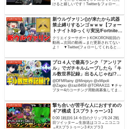
けると嬉しいです！Twitterをフォローし
ていただけるともっと嬉しいです！🔊一
緒に遊べるDiscordサーバー - 💬SNS-
Twitter@zellfyyyn- ...
新ウルヴァリン()が来たから武器
FORTNITE
禁止縛りするンゴｗｗｗ【フォー
トナイト/ゆっくり実況/Fortnite】
猛者になりたいゆっくり達
クリエイターサポートKOKORON前回の
動画→次回の動画→まだ更新されてない
よ！ ▼Twitter(フォローしてくれると嬉
しいです！) ▼使用しているデバイス
▼チャンネル登録お願いします！おすす
めの動画【フォートナイト】新たなチー
プロ４人で最高ランク「アンリア
FORTNITE
ターが公...
ル」でガチキルムーブしたら「キ
ル数世界記録」出るんじゃね!?
【フォートナイト/Fortnite】
​@DFMRainy @Minipiyo @xMipoli
@Zagou @zazi8459 @TORAA111 ▼チャ
プター4のコーチング用動画募集してま
す！▼所属▼公式サポーターズクラブ
「DFM CREW」入会方法▼DFM
STORE▼...
撃ち合いが苦手な人におすすめの
FORTNITE
ギア構成【スプラトゥーン3】
0:00 1戦目6:14 今日のクリップ6:24 2戦
目ツイッター→生放送はココ→ニコニコ
→#スプラトゥーン3 #スプラ3