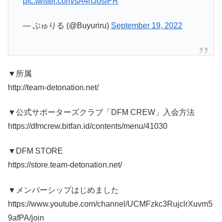
pic.twitter.com/sA4nJoslPR
— ぶゅりる (@Buyuriru)
September 19, 2022
▼所属
http://team-detonation.net/
▼公式サポーターズクラブ「DFM CREW」入会方法
https://dfmcrew.bitfan.id/contents/menu/41030
▼DFM STORE
https://store.team-detonation.net/
▼メンバーシップはじめました
https://www.youtube.com/channel/UCMFzkc3RujclrXuvm5
9afPA/join