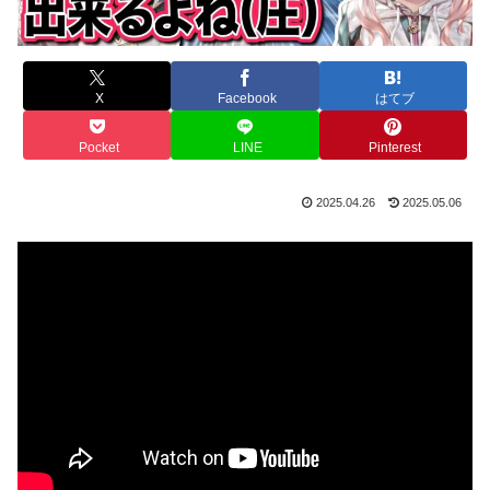
X
Facebook
はてブ
Pocket
LINE
Pinterest
2025.04.26
2025.05.06