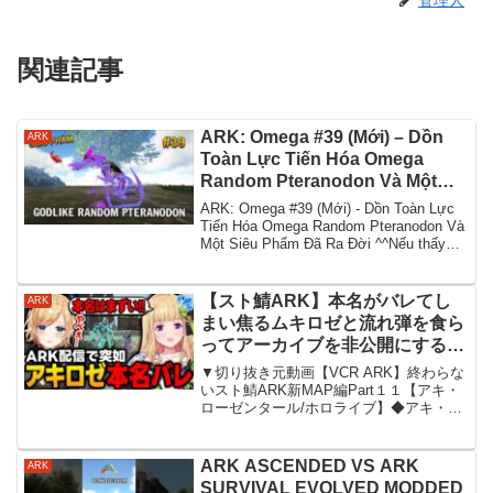
管理人
関連記事
ARK: Omega #39 (Mới) – Dồn
ARK
Toàn Lực Tiến Hóa Omega
Random Pteranodon Và Một
Siêu Phẩm Đã Ra Đời ^^
ARK: Omega #39 (Mới) - Dồn Toàn Lực
Tiến Hóa Omega Random Pteranodon Và
Một Siêu Phẩm Đã Ra Đời ^^Nếu thấy
video này hay...
【スト鯖ARK】本名がバレてし
ARK
まい焦るムキロゼと流れ弾を食ら
ってアーカイブを非公開にする
AlphaAzur【アキ・ローゼンター
▼切り抜き元動画【VCR ARK】終わらな
ル/ホロライブ/切り抜き】
いスト鯖ARK新MAP編Part１１【アキ・
ローゼンタール/ホロライブ】◆アキ・ロ
ーゼンタールTwitter:YouTube:◆癒月ちょ
こTwitter:YouTube:◆AlphaAzurTwit...
ARK ASCENDED VS ARK
ARK
SURVIVAL EVOLVED MODDED