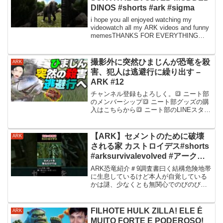
DINOS #shorts #ark #sigma
i hope you all enjoyed watching my
videowatch all my ARK videos and funny
memesTHANKS FOR EVERYTHING
GUYS#arkmemes #arks...
撮影外に突然ひまじんが恐竜を殺
ARK
害、犯人は逃避行に繰り出す –
ARK #12
チャンネル登録もよろしく。🔳 ニート部
のメンバーシップ🔳 ニート部グッズの購
入はこちらから🔳 ニート部のLINEスタン
プの購入はこちらから🔳 配信はツイッチ
でツイッチ【】🔳 ツイッター【 】
━━━━━━━━━━━━━━━━━━
【ARK】セメントのために破壊
ARK
━━━━━━🔳...
される家 カストロイデス#shorts
#arksurvivalevolved #アーク
#ark
ARK恐竜紹介＃9調査書曰く結構危険地帯
に生息しているけど本人が自覚している
かは謎、少なくとも無関心でのびのび生
活しているらしい確かに顔からしてバカ
っぽいイベントカラーで体色ががっつり
変わるけど、個人的には通常色の方が好
FILHOTE HULK ZILLA! ELE É
ARK
み効果音ラボ ニ...
MUITO FORTE E PODEROSO!