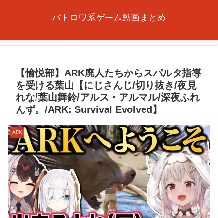
バトロワ系ゲーム動画まとめ
【愉悦部】ARK廃人たちからスパルタ指導
を受ける葉山【にじさんじ/切り抜き/夜見
れな/葉山舞鈴/アルス・アルマル/深夜ふれ
んず。/ARK: Survival Evolved】
ARK