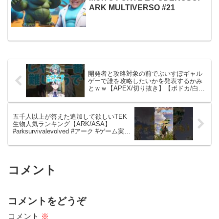
ARK MULTIVERSO #21
開発者と攻略対象の前でぶいすぽギャル
ゲーで誰を攻略したいかを発表するかみ
とｗｗ【APEX/切り抜き】【ボドカ/白波
らむね】#かみとめクリップ
五千人以上が答えた追加して欲しいTEK
生物人気ランキング【ARK/ASA】
#arksurvivalevolved #アーク #ゲーム実況
#1分雑学 #shorts
コメント
コメントをどうぞ
コメント
※