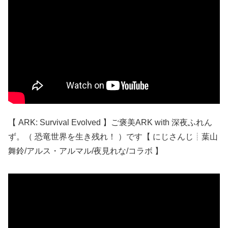
【 ARK: Survival Evolved 】ご褒美ARK with 深夜ふれん
ず。（ 恐竜世界を生き残れ！ ）です【 にじさんじ┊︎葉山
舞鈴/アルス・アルマル/夜見れな/コラボ 】