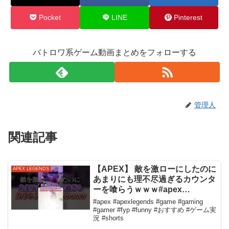
Pocket
LINE
Pinterest
バトロワ系ゲーム動画まとめをフォローする
管理人
関連記事
【APEX】 敵を激ローにしたのに
APEX LEGENDS
あまりにも理不尽過ぎるカウンタ
ーを喰らうｗｗｗ#apex
#apexlegends #fyp #おすすめ
#apex #apexlegends #game #gaming
#tiktok #ゲーム #shorts
#gamer #fyp #funny #おすすめ #ゲーム実
況 #shorts