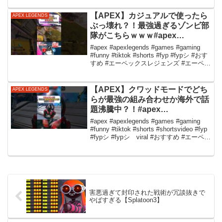
【APEX】カジュアルで使ったら
APEX LEGENDS
ぶっ壊れ？！最強過ぎるゾンビ部
隊がこちらｗｗｗ#apex
#apexlegends #gaming #games
#apex #apexlegends #games #gaming
#fyp #tiktok #おすすめ #shorts
#funny #tiktok #shorts #fyp #fypシ #おす
すめ #エーペックスレジェンズ #エーペッ
クス #ゲーム実況
【APEX】クワッドモードでどち
APEX LEGENDS
らが最強の組み合わせか海外で話
題沸騰中？！#apex
#apexlegends #gaming #games
#apex #apexlegends #games #gaming
#fyp #tiktok #おすすめ #shorts
#funny #tiktok #shorts #shortsvideo #fyp
#fypシ #fypシ゚viral #おすすめ #エーペッ
クスレジェンズ #エーペックス ...
害悪過ぎて封印された戦術が冗談抜きで
やばすぎる【Splatoon3】