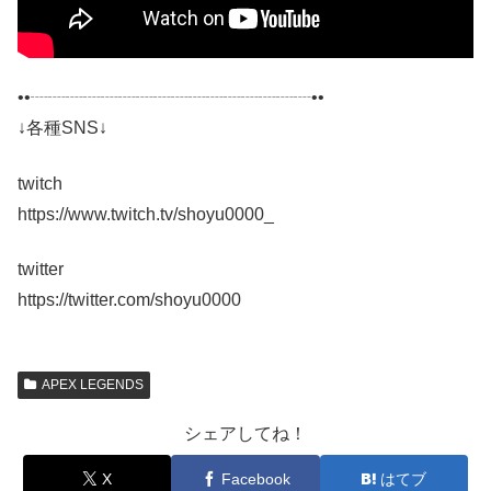
••┈┈┈┈┈┈┈┈┈┈┈┈┈┈┈┈••
↓各種SNS↓
twitch
https://www.twitch.tv/shoyu0000_
twitter
https://twitter.com/shoyu0000
APEX LEGENDS
シェアしてね！
X
Facebook
はてブ