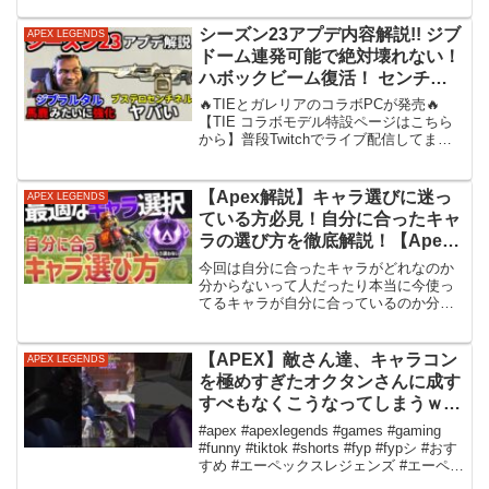
シーズン23アプデ内容解説!! ジブ
APEX LEGENDS
ドーム連発可能で絶対壊れない！
ハボックビーム復活！ センチネ
ルがヤバすぎｗｗ | Apex
🔥TIEとガレリアのコラボPCが発売🔥
Legends
【TIE コラボモデル特設ページはこちら
から】普段Twitchでライブ配信してます -
►►『Twitter』 - ►►お仕事/タイアップ
案件のご連絡はこちら -
ru@stear.co.jp『今日のメ...
【Apex解説】キャラ選びに迷っ
APEX LEGENDS
ている方必見！自分に合ったキャ
ラの選び方を徹底解説！【Apex
Legends / エーペックスレジェン
今回は自分に合ったキャラがどれなのか
ズ /Apex初心者】
分からないって人だったり本当に今使っ
てるキャラが自分に合っているのか分か
らないって人に向けて自分に合ったキャ
ラの見つけ方っていうのを解説していま
す！おすすめのキャラなども紹介してい
【APEX】敵さん達、キャラコン
APEX LEGENDS
ます！YKGamingの...
を極めすぎたオクタンさんに成す
すべもなくこうなってしまうｗｗ
ｗ#apex #apexlegends #gaming
#apex #apexlegends #games #gaming
#games #fyp #おすすめ #shorts
#funny #tiktok #shorts #fyp #fypシ #おす
すめ #エーペックスレジェンズ #エーペッ
クス #ゲーム実況