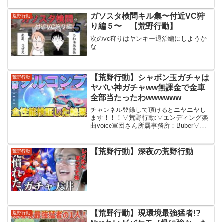
ります！タイ式エイムタイ式照準タイ式
画質設定【最新のお得情報が手に入る】
ガソスタ検問キル集〜付近VC狩
荒野行動
公式ディスコード【お得】最大...
り編５〜 【荒野行動】
次のvc狩りはヤンキー退治編にしようか
な
【荒野行動】シャボン玉ガチャは
荒野行動
ヤバい神ガチャww無課金で金車
全部当たったわwwwwww
チャンネル登録して頂けるとニヤニヤし
ます！！！▽荒野行動:▽エンディング楽
曲voice軍団さん所属事務所：Buber▽お
問い合わせ＆仕事ご依頼
buber_info@blueoceanmedia.jp▽ファン
レターやプレゼントはこちら〒 10...
【荒野行動】深夜の荒野行動
荒野行動
【荒野行動】現環境最強猛者!?
荒野行動