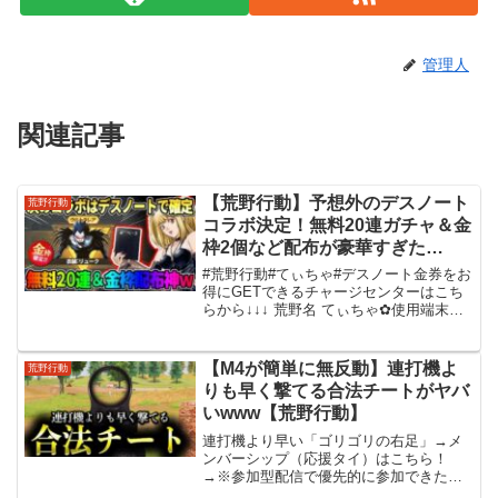
管理人
関連記事
【荒野行動】予想外のデスノート
荒野行動
コラボ決定！無料20連ガチャ＆金
枠2個など配布が豪華すぎた
wwww 【荒野の光】
#荒野行動#てぃちゃ#デスノート金券をお
得にGETできるチャージセンターはこち
らから↓↓↓ 荒野名 てぃちゃ✿使用端末
iPadPro11㌅荒野ID 2470645337グッズ販
売はこちらより👇 メンバーシップ登録は
こちらから👇登録された方...
【M4が簡単に無反動】連打機よ
荒野行動
りも早く撃てる合法チートがヤバ
いwww【荒野行動】
連打機より早い「ゴリゴリの右足」→メ
ンバーシップ（応援タイ）はこちら！
→※参加型配信で優先的に参加できた
り、フレンドになれたり色々な特典があ