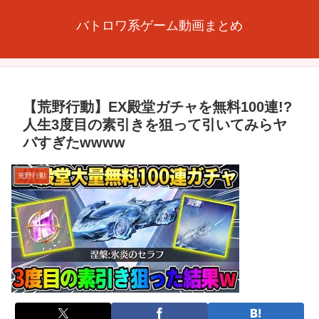
バトロワ系ゲーム動画まとめ
【荒野行動】EX殿堂ガチャを無料100連!?
人生3度目の素引きを狙って引いてみらヤ
バすぎたwwww
荒野行動