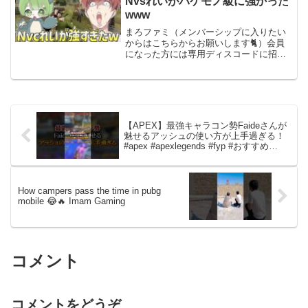
Nvsれいがバケモノ級に強かった
www
まろファミ（メンバーシップに入りたい
からはこちらからお願いします🐈）会員
になった方には専用ディスコードに招待
するのでサブ垢の方に連絡してください
（数日遅れることがあります）サブ垢→
まろのマイクラチャンネルまろ（各
SNS）ツイッター→インスタ...
【APEX】最強キャラコン勢Faideさんが
魅せるアッシュの使い方が上手過ぎる！
#apex #apexlegends #fyp #おすすめ
#tiktok #ゲーム #shorts
How campers pass the time in pubg
mobile 😂🔥 Imam Gaming
コメント
コメントをどうぞ