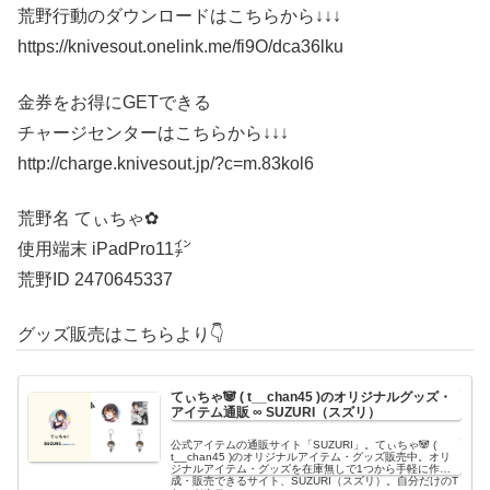
荒野行動のダウンロードはこちらから↓↓↓
https://knivesout.onelink.me/fi9O/dca36lku
金券をお得にGETできる
チャージセンターはこちらから↓↓↓
http://charge.knivesout.jp/?c=m.83kol6
荒野名 てぃちゃ✿
使用端末 iPadPro11㌅
荒野ID 2470645337
グッズ販売はこちらより👇
てぃちゃ🐼 ( t__chan45 )のオリジナルグッズ・
アイテム通販 ∞ SUZURI（スズリ）
公式アイテムの通販サイト「SUZURI」。てぃちゃ🐼 (
t__chan45 )のオリジナルアイテム・グッズ販売中。オリ
ジナルアイテム・グッズを在庫無しで1つから手軽に作
成・販売できるサイト、SUZURI（スズリ）。自分だけのT