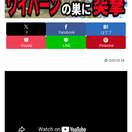
X
Facebook
はてブ
Pocket
LINE
Pinterest
2025.02.18