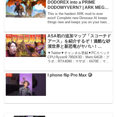
DODOREX into a PRIME
DODOWYVERN? | ARK MEGA
MODDED Survival #24
This is the hardest ARK mod to ever
exist! Complete new Dinosaur AI keeps
things new and keeps you on your toes.
It's go...
ASA初の追加マップ「スコーチド
ARK
アース」を紹介するぞ！過酷な砂
漠世界と新恐竜がヤバい！
【ARK 実況 KTRGaming ARK:
▼Twitter▼チャンネル登録▼PCスペック
Survival Ascended】
CPU:Ryzen9 7950X3D：Mem:64GB：グ
ラボ：RTX4090：マザボ：X670E：マウ
ス：Razer Basilisk V3 Pro：
Mouse Dock Pro：キー...
I phone flip Pro Max 🥲
ARK