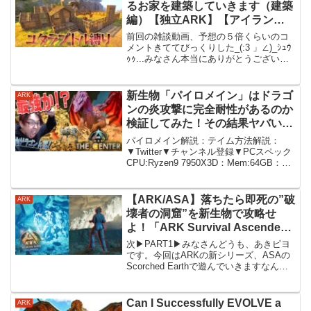
るお家を建築していきます（建築
編）【独立ARK】【アイラン
ド】【Ark: Survival Evolved】
前回の雑談動画、予想の５倍くらいのコ
#38
メントきててびっくりした_(:3 」∠)_ｼｭｳ
ｩｩ...みなさん本当にありがとうございま
す。【今回の建築参考動画】【目標とル
ール】・一種類だけでMAPをクリアす
る・今回はラプトルinアイランド・肩乗
新生物「パイロメイン」はドラゴ
ARK
せ生...
ンの炎攻撃に完全耐性があるのか
検証してみた！その結果ヤバいバ
グまで見つけてしまった件につい
パイロメイン解説：テイム方法解説：
て。【ARK ASA 実況
▼Twitter▼チャンネル登録▼PCスペック
CPU:Ryzen9 7950X3D：Mem:64GB：グ
KTRGaming】
ラボ：RTX4090：マザボ：X670E：マウ
ス：Razer Basilisk V3 Pro： ...
【ARK/ASA】落ちたら即死の”破
ARK
壊者の洞窟”を新生物で攻略せ
よ！「ARK Survival Ascended
リメイク」実況プレイ #10
次▶PART1▶みなさんどうも、あきピヨ
です。今回はARKの新シリーズ、ASAの
Scorched Earthで遊んでいきますなんて
いうか難易度上がってねえか？【ゲーム
情報】ARK: Survival Ascended MAP：
Scorch...
Can I Successfully EVOLVE a
ARK