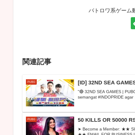
バトロワ系ゲーム
関連記事
[ID] 32ND SEA GAME
PUBG
"🔴 32ND SEA GAMES | PUB
semangat #INDOPRIDE agar mis
50 KILLS OR 50000 R
PUBG
➤ Become a Member: ★★ S
★★ EMAIL FOR BUSINESS I