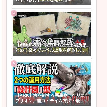
【ARK/ASAゆっくり解説】
【ARK/ASA】ボブDLCノート場所ま
とめ！楽々でレベル上限を解放しよ
う！
【ARK】海を制する新生物「ヘリコ
プリオン」能力・テイム方法・最強
の活用法【ARK: Survival