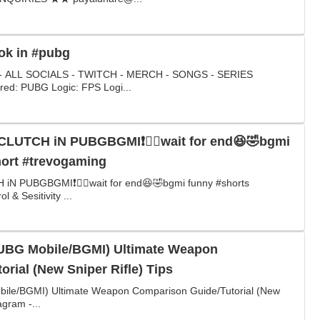
ook in #pubg
ALL SOCIALS - TWITCH - MERCH - SONGS - SERIES
ed: PUBG Logic: FPS Logi...
CLUTCH iN PUBGBGMI❗🤦‍♂️wait for end😆🤣bgmi
hort #trevogaming
iN PUBGBGMI❗🤦‍♂️wait for end😆🤣bgmi funny #shorts
 & Sesitivity ...
BG Mobile/BGMI) Ultimate Weapon
rial (New Sniper Rifle) Tips
le/BGMI) Ultimate Weapon Comparison Guide/Tutorial (New
agram -...