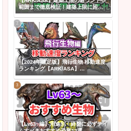
【ARK/ASA】建築上限のカウントや
範囲まで徹底検証！建築上限に困ら
なくなる建築上限のあれこれ
【2024年確定版】飛行生物 移動速度
ランキング【ARK/ASA】
【ARK:Survival Ascended ゆっくり
解説】
【Lv63~編】用途別！終盤に必ずテイ
ムすべきおすすめ恐竜12選