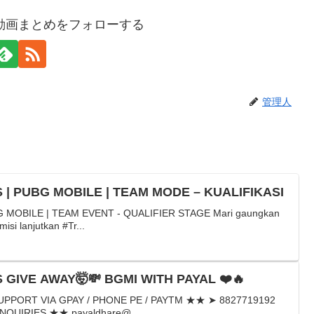
動画まとめをフォローする
管理人
S | PUBG MOBILE | TEAM MODE – KUALIFIKASI
G MOBILE | TEAM EVENT - QUALIFIER STAGE Mari gaungkan
i lanjutkan #Tr...
S GIVE AWAY🤯💸 BGMI WITH PAYAL ❤️🔥
UPPORT VIA GPAY / PHONE PE / PAYTM ★★ ➤ 8827719192
NQUIRIES ★★ payaldhare@...