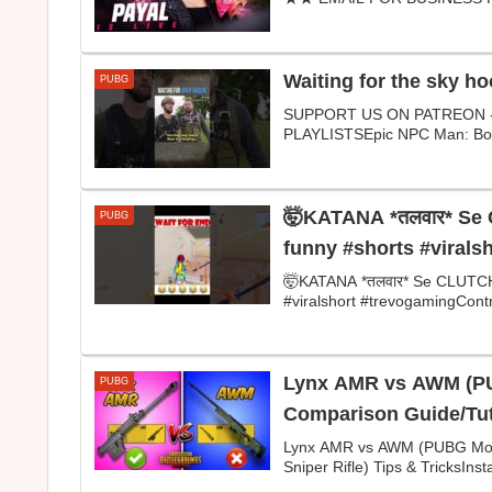
Waiting for the sky h
PUBG
SUPPORT US ON PATREON - 
PLAYLISTSEpic NPC Man: Bor
🤯KATANA *तलवार* Se 
PUBG
funny #shorts #virals
🤯KATANA *तलवार* Se CLUTCH 
#viralshort #trevogamingControl
Lynx AMR vs AWM (PU
PUBG
Comparison Guide/Tuto
Lynx AMR vs AWM (PUBG Mobi
Sniper Rifle) Tips & TricksInst