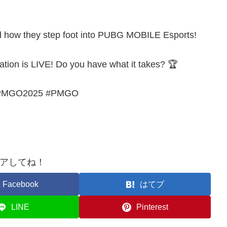
nd how they step foot into PUBG MOBILE Esports!
on is LIVE! Do you have what it takes? 🏆
PMGO2025 #PMGO
アしてね！
Facebook
はてブ
LINE
Pinterest