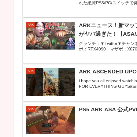
れた絶賛PS5/PC/スイッチで
ARKニュース！新マッ
ARK
がヤバ過ぎた！【ASA/A
クランチ：▼Twitter▼チャンネ
ボ：RTX4090：マザボ：X670E：
ARK ASCENDED UPCOM
ARK
i hope you all enjoyed watc
FOR EVERYTHING GUYS#ark
PS5 ARK ASA 公
ARK