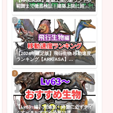
【ARK/ASA】建築上限のカウントや
範囲まで徹底検証！建築上限に困ら
なくなる建築上限のあれこれ
【2024年確定版】飛行生物 移動速度
ランキング【ARK/ASA】
【ARK:Survival Ascended ゆっくり
解説】
【Lv63~編】用途別！終盤に必ずテイ
ムすべきおすすめ恐竜12選