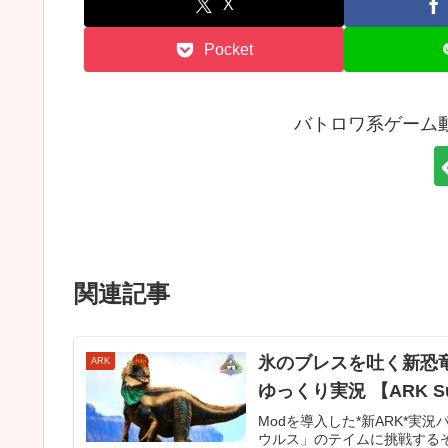
X
Pocket
バトロワ系ゲーム
関連記事
氷のブレスを吐く新恐竜
ARK
ゆっくり実況 【ARK Survi
Modを導入した*新ARK*
ウルス」のテイムに挑戦するぞ！