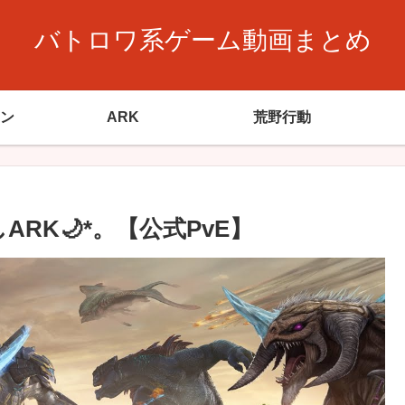
バトロワ系ゲーム動画まとめ
ン
ARK
荒野行動
年越しARK🌙*。【公式PvE】