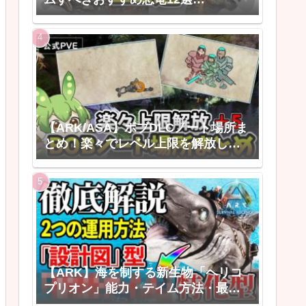
【ARK/ASAゆっくり解説】
【ARK/ASA】ボブDLCノート場所ま
とめ！楽々でレベル上限を解放しよ
う！
【ARK】海を制する新生物「ヘリコ
プリオン」能力・テイム方法・最強
の活用法【ARK: Survival