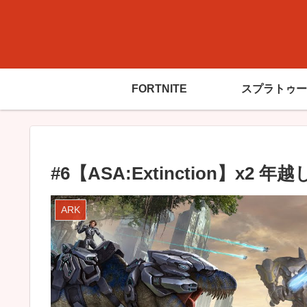
FORTNITE
スプラトゥー
#6【ASA:Extinction】x2 
ARK