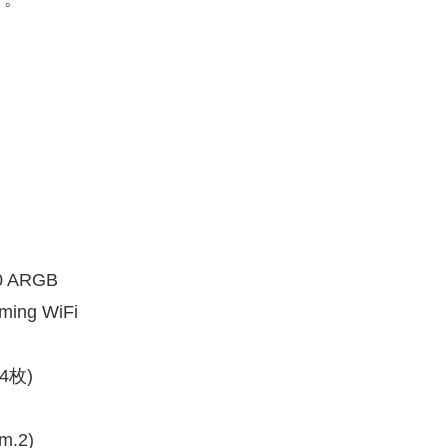
0 ARGB
ing WiFi
x4枚)
m.2)