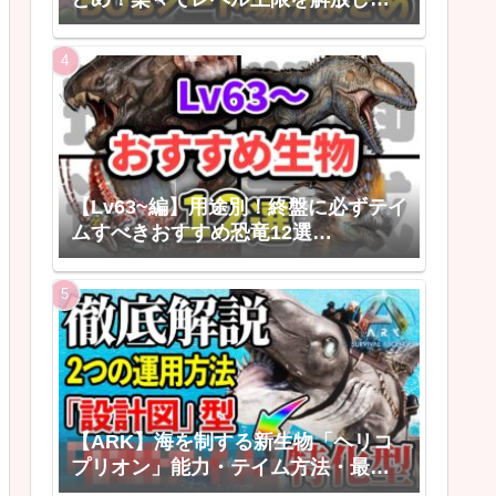
う！
【Lv63~編】用途別！終盤に必ずテイ
ムすべきおすすめ恐竜12選
【ARK/ASAゆっくり解説】
【ARK】海を制する新生物「ヘリコ
プリオン」能力・テイム方法・最強
の活用法【ARK: Survival