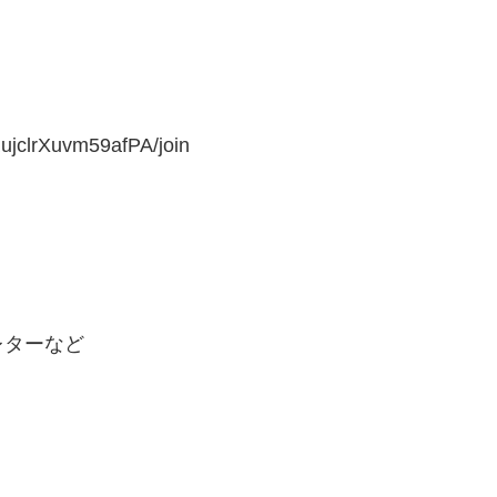
ujclrXuvm59afPA/join
レターなど