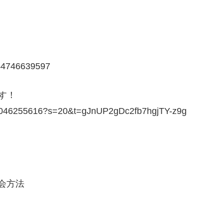
944746639597
す！
7629046255616?s=20&t=gJnUP2gDc2fb7hgjTY-z9g
入会方法