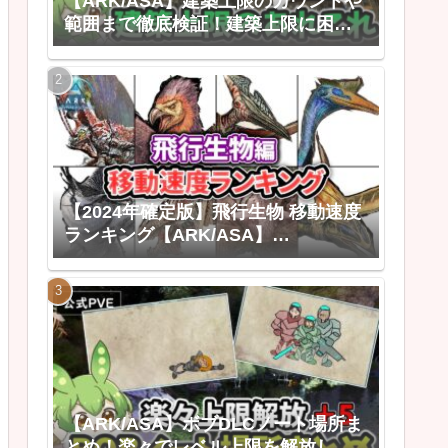
【ARK/ASA】建築上限のカウントや
範囲まで徹底検証！建築上限に困ら
なくなる建築上限のあれこれ
【2024年確定版】飛行生物 移動速度
ランキング【ARK/ASA】
【ARK:Survival Ascended ゆっくり
解説】
【ARK/ASA】ボブDLCノート場所ま
とめ！楽々でレベル上限を解放しよ