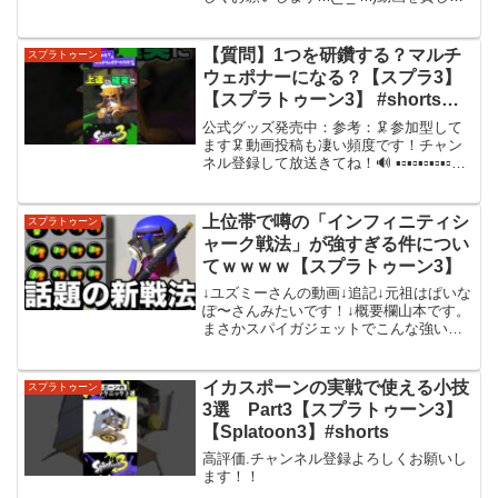
くださったツトッキーさんのチャンネル
はこちら・Twitterはこちらです！・クリ
ップチャンネル・頭がバグったら更新す
【質問】1つを研鑽する？マルチ
スプラトゥーン
るチャン...
ウェポナーになる？【スプラ3】
【スプラトゥーン3】 #shorts
#splatoon3 #スプラ
公式グッズ発売中：参考：🦑参加型して
ます🦑動画投稿も凄い頻度です！チャン
ネル登録して放送きてね！🔊 ▪️▫️▪️▫️▪️▫️▪️▫️▪️▫️#
スプラ #スプラ3 #スプラトゥーン3 #スプ
ラトゥーン #vtuber #Splatoon3 #...
上位帯で噂の「インフィニティシ
スプラトゥーン
ャーク戦法」が強すぎる件につい
てｗｗｗｗ【スプラトゥーン3】
↓ユズミーさんの動画↓追記↓元祖はぱいな
ぽ〜さんみたいです！↓概要欄山本です。
まさかスパイガジェットでこんな強い戦
法があるとはな…逆境が強化されたこと
によってマジでぴーちゃんが輝いてま
す、今日の動画ぴーちゃんって言うの忘
イカスポーンの実戦で使える小技
スプラトゥーン
れてたわインフィニテ...
3選 Part3【スプラトゥーン3】
【Splatoon3】#shorts
高評価.チャンネル登録よろしくお願いし
ます！！