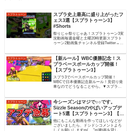
スプラ史上最高に盛り上がったフ
スプラトゥーン
ェス3選【スプラトゥーン3】
#Shorts
祭りじゃ祭りじゃあ！スプラトゥーン3実
況動画毎週金曜と土曜20時更新スプラト
ゥーン2動画集チャンネル登録Twitter→#
スプラトゥーン3 #スプラ3 #splatoon3
【新ルール】WBC優勝記念！ス
スプラトゥーン
プラベースボールカップ開催！
【スプラトゥーン3】
スプラ3でベースボールカップ開催！
WBCで日本優勝記念新ルール！見切り発
車なのでどうなることやら。▼スプラ３
再生リスト▼スプラ３ヒーローモード再
生リスト☆おかりんスプラクリップチャ
ンネル開設しました！スプラ3クリップも
今シーズンはマジで○○です。
スプラトゥーン
アップ予定です！→▽お...
Sizzle Seasonのやばいアップデ
ート5選【スプラトゥーン3】【解
説】
他にもこんな動画を作ってほしいなどが
ございましたら、ドシドシコメントよろ
しくお願いしますm(_ _"m)動画を貸して