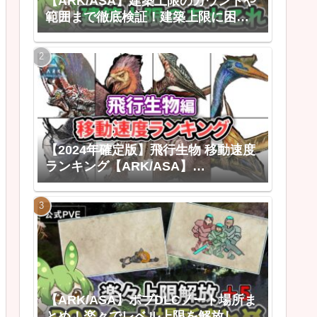
【ARK/ASA】建築上限のカウントや
範囲まで徹底検証！建築上限に困ら
なくなる建築上限のあれこれ
【2024年確定版】飛行生物 移動速度
ランキング【ARK/ASA】
【ARK:Survival Ascended ゆっくり
解説】
【ARK/ASA】ボブDLCノート場所ま
とめ！楽々でレベル上限を解放しよ