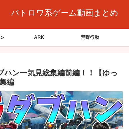
バトロワ系ゲーム動画まとめ
ン
ARK
荒野行動
ャラダブハン一気見総集編前編！！【ゆっ
集編