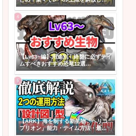
う！
【Lv63~編】用途別！終盤に必ずテイ
ムすべきおすすめ恐竜12選
【ARK/ASAゆっくり解説】
【ARK】海を制する新生物「ヘリコ
プリオン」能力・テイム方法・最強
の活用法【ARK: Survival