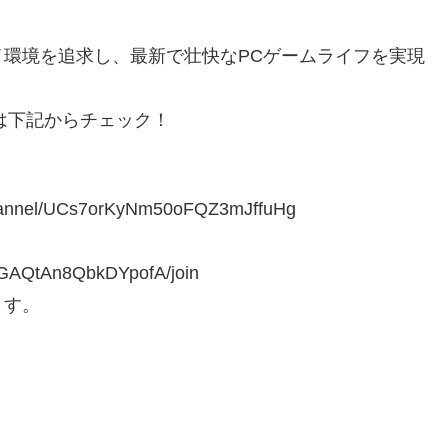
環境を追求し、最新で壮快なPCゲームライフを実現
いては下記からチェック！
nnel/UCs7orKyNm50oFQZ3mJffuHg
KGAQtAn8QbkDYpofA/join
ます。