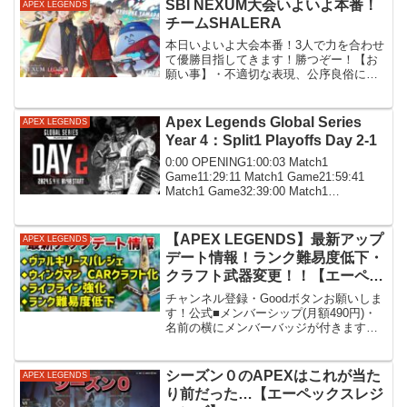
SBI NEXUM大会いよいよ本番！
APEX LEGENDS
チームSHALERA
本日いよいよ大会本番！3人で力を合わせ
て優勝目指してきます！勝つぞー！【お
願い事】・不適切な表現、公序良俗に反
するコメントはお控えください。・同じ
内容のコメントを連投しないでくださ
い。・読みづらくなるので、絵文字だけ
Apex Legends Global Series
APEX LEGENDS
のコメントは極力お控えく...
Year 4：Split1 Playoffs Day 2-1
0:00 OPENING1:00:03 Match1
Game11:29:11 Match1 Game21:59:41
Match1 Game32:39:00 Match1
Game43:05:51 Match1 Game53:33:15 ...
【APEX LEGENDS】最新アップ
APEX LEGENDS
デート情報！ランク難易度低下・
クラフト武器変更！！【エーペッ
クスレジェンズ】
チャンネル登録・Goodボタンお願いしま
す！公式■メンバーシップ(月額490円)・
名前の横にメンバーバッジが付きます・
チャット欄でメンバー限定スタンプが使
えます・不定期でメンバー限定配信があ
ります↓登録はコチラから
シーズン０のAPEXはこれが当た
APEX LEGENDS
↓____________...
り前だった…【エーペックスレジ