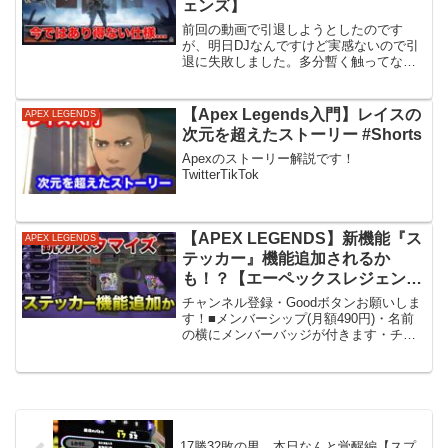
ェンズ】
前回の動画で引退しようとしたのです
が、明日DJなんですけど実感ないので引
退に失敗しました。多分暫く触ってない
ので実感がありません。これで引退しま
す。ありがとうございました。
Twitter@senaka_adminわいと同じPCは
【Apex Legends入門】レイスの
APEX LEGENDS
ここで買えま...
次元を超えたストーリー #Shorts
Apexのストーリー解説です！
TwitterTikTok
【APEX LEGENDS】新機能『ス
APEX LEGENDS
テッカー』機能追加されるか
も！？【エーペックスレジェン
ズ】
チャンネル登録・Goodボタンお願いしま
す！■メンバーシップ(月額490円)・名前
の横にメンバーバッジが付きます・チャ
ット欄でメンバー限定スタンプが使えま
す・不定期でメンバー限定配信がありま
す↓登録はコチラから↓______________...
17勝32敗の男、本日なんと覚醒編【スプ