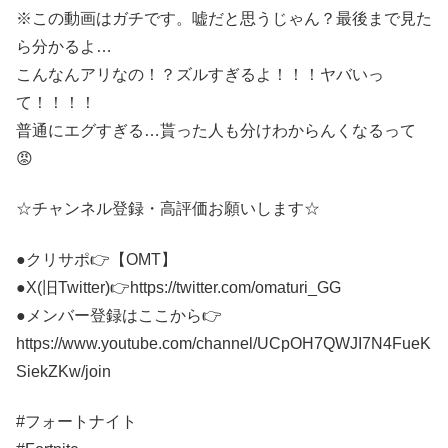
※この動画はガチです。嘘だと思うじゃん？最後まで見た
ら分かるよ…
こんなんアリなの！？ズルすぎるよ！！！ヤバいっ
て！！！！
普通にエグすぎる…貰った人も分けわからんくなるって
😡
☆チャンネル登録・高評価お願いします☆
●クリサポ👉【OMT】
●X(旧Twitter)👉https://twitter.com/omaturi_GG
●メンバー登録はここから👉
https://www.youtube.com/channel/UCpOH7QWJI7N4FueK
SiekZKw/join
#フォートナイト