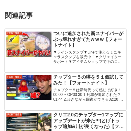
関連記事
ついに追加された新スナイパーが
FORTNITE
ぶっ壊れすぎてたw w w【フォー
トナイト】
▼ラインスタンプ▼Lineで使えるミニキ
ャラスタンプを販売中！▼クリエイター
サポート▼アイテムショップで下のコー
ドを入れると運気UP＾＾REIFN▼メンバ
ーシップ▼メンバーになると配信でコメ
ントが読まれやすくなる！？▼ツイッタ
チャプター５の噂を５１個試して
FORTNITE
ー▼日常の呟き...
みた！【フォートナイト】
チャプター５は新時代って感じで好き！
00:00 ~ OP00:30 1.列車が追加された？
01:44 2.歩きながら回復ができる02:28 3.
電車の宝箱は回復する03:15 4.列車をとめ
ることはできるのか03:40 5.デカポの仕様
変更...
クリエ2.0のチャプター1マップに
FORTNITE
アップデートが来た!!!(とげトラ
ップ追加&川が良くなった)【フォ