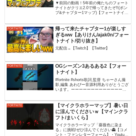
ートナイト/Fortnite】
▼前回の動画！5年前の俺たちのフォート
ナイトがクリエ2.0で帰ってきたぞ!!(ポン
プ&チャプター1マップ)【フォートナイ
ト/Fortnite】▼クリエイターサポートコー
ド【NEPHRITE】▼ネフライトのTwitch
アカウントはこちら▼公認...
帰って来たチャプター1が楽しす
FORTNITE
ぎるww【ありけん/ajak0n/フォー
トナイト/切り抜き】
元配信→【Twitch】【Twitter】
OGシーズン3あるある2【フォー
FORTNITE
トナイト】
#fortnite #shorts歌詞,監督 ちゃーさん撮
影,編集 あわぴー音源利用ありがとうござ
います。ーーーーーーーーーーーーーー
ーーーーーーーー音楽研究所様
【マイクラホラーマップ】暑い日
FORTNITE
に涼んでくださいｗ【マインクラ
フト​/まいくら】
マイクラホラーマップ「薔薇色に染ま
る」に挑戦!ぜひ涼んでください👻【コメ
ント・ファンレターフォーム】・Youtube