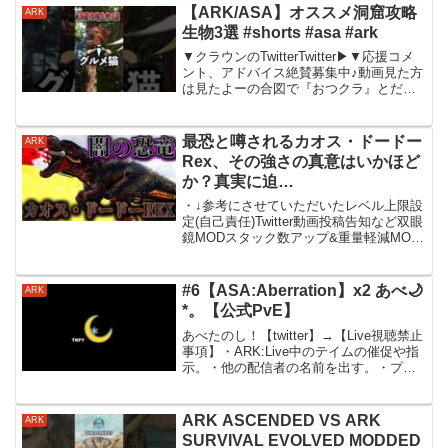
【ARK/ASA】オススメ洞窟攻略
ARK
生物3選 #shorts #asa #ark
▼クラウンのTwitterTwitter▶▼応援コメ
ント、アドバイス絶賛募集中♪動画見た方
は見たよーの合図で『おつクラ』とだけ
でもコメントくれると嬉しいです！#ASA
#ARK #アイランド #実況 #アーク
#arksurvivalasc...
最恐と噂されるカオス・ドードー
ARK
Rex、その強さの真意はいかほど
か？真実に迫
る！！！«PART68»【ARK・
・↓参考にさせていただいたレベル上限設
MOD】
定(自己責任)Twitter動画投稿告知など双眼
鏡MODスタック数アップ&重量軽減MOD
生物追加MODPCスペックcpu・Ryzen9
3900xgpu・RTX2080ARK設定(基本)経験
999テイム...
#6【ASA:Aberration】x2 あべ🌙
ARK
*。【公式PvE】
あべたのし！【twitter】→【Live視聴禁止
事項】・ARK:Live中のテイムの催促や指
示。・他の配信者の名前を出す。・プレ
イ中のゲーム以外のゲームのプレイの催
促。・他チャンネルの宣伝。・誹謗中傷,
暴言。・プライベートな質問。・過度
ARK ASCENDED VS ARK
ARK
な...
SURVIVAL EVOLVED MODDED