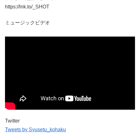
https://lnk.to/_SHOT
ミュージックビデオ
Twitter
Tweets by Syusetu_kohaku