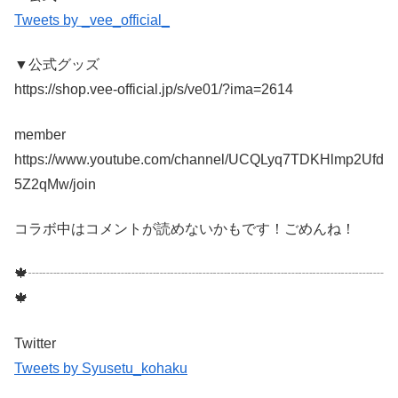
Tweets by _vee_official_
▼公式グッズ
https://shop.vee-official.jp/s/ve01/?ima=2614
member
https://www.youtube.com/channel/UCQLyq7TDKHlmp2Ufd
5Z2qMw/join
コラボ中はコメントが読めないかもです！ごめんね！
🍁┈┈┈┈┈┈┈┈┈┈┈┈┈┈┈┈┈┈┈┈┈┈┈┈┈
🍁
Twitter
Tweets by Syusetu_kohaku