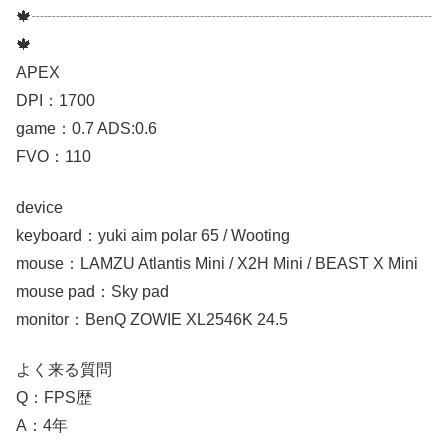
🍁┈┈┈┈┈┈┈┈┈┈┈┈┈┈┈┈┈┈┈┈┈┈┈┈┈
🍁
APEX
DPI：1700
game：0.7 ADS:0.6
FVO：110
device
keyboard：yuki aim polar 65 / Wooting
mouse：LAMZU Atlantis Mini / X2H Mini / BEAST X Mini
mouse pad：Sky pad
monitor：BenQ ZOWIE XL2546K 24.5
よく来る質問
Q：FPS歴
A：4年