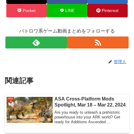
Pocket
LINE
Pinterest
バトロワ系ゲーム動画まとめをフォローする
管理人
関連記事
ASA Cross-Platform Mods
ARK
Spotlight, Mar 18 – Mar 22, 2024
Are you ready to unleash a prehistoric
powerhouse into your ARK world? Get
ready for Additions Ascended:
Acrocanthosauru...