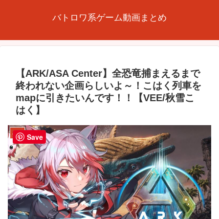
バトロワ系ゲーム動画まとめ
【ARK/ASA Center】全恐竜捕まえるまで
終われない企画らしいよ～！こはく列車を
mapに引きたいんです！！【VEE/秋雪こ
はく】
ARK
Save