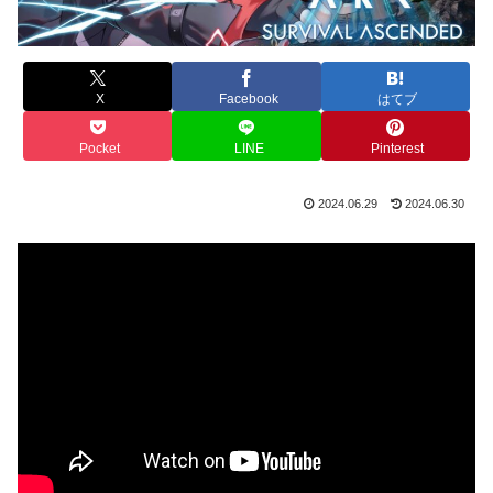
X
Facebook
はてブ
Pocket
LINE
Pinterest
2024.06.29
2024.06.30