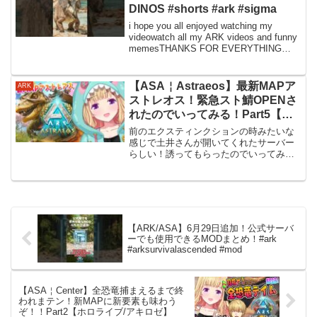
DINOS #shorts #ark #sigma
i hope you all enjoyed watching my
videowatch all my ARK videos and funny
memesTHANKS FOR EVERYTHING
GUYSMODS -ADDITIONA...
【ASA￤Astraeos】最新MAPア
ARK
ストレオス！緊急スト鯖OPENさ
れたのでいってみる！Part5【ア
キロゼ/ホロライブ】
前のエクスティンクションの時みたいな
感じで土井さんが開いてくれたサーバー
らしい！誘ってもらったのでいってみる
YO！配信タグ #アキびゅーわーるど 🎂ア
キロゼ生誕祭グッズ発売🎂🎧アキロゼ新
曲【異薔薇】リリース・－・－・－・
－・－・－・－・－・...
【ARK/ASA】6月29日追加！公式サーバ
ーでも使用できるMODまとめ！#ark
#arksurvivalascended #mod
【ASA￤Center】全恐竜捕まえるまで終
われまテン！新MAPに新要素も味わう
ぞ！！Part2【ホロライブ/アキロゼ】