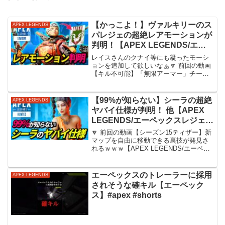
【かっこよ！】ヴァルキリーのス
APEX LEGENDS
パレジェの超絶レアモーションが
判明！【APEX LEGENDS/エー
ペックスレジェンズ】
レイスさんのクナイ等にも凝ったモーシ
ョンを追加して欲しいなぁ🔽 前回の動画
【キル不可能】「無限アーマー」チータ
ーがヤバイ・・・ 他【APEX
LEGENDS/エーペックスレジェンズ】
【今回の動画の内容】0:00 超絶レアモー
【99%が知らない】シーラの超絶
APEX LEGENDS
ション【ヴァルキ...
ヤバイ仕様が判明！ 他【APEX
LEGENDS/エーペックスレジェン
ズ】
🔽 前回の動画【シーズン15ティザー】新
マップを自由に移動できる裏技が発見さ
れるｗｗｗ【APEX LEGENDS/エーペッ
クスレジェンズ】【今回の動画の内容】
0:00 シーラのヤバイ仕様が判明！0:53 超
絶スローなコースティックさんがヤバ...
エーペックスのトレーラーに採用
APEX LEGENDS
されそうな確キル【エーペック
ス】#apex #shorts