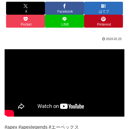
X
Facebook
はてブ
Pocket
LINE
Pinterest
2024.02.25
#apex #apexlegends #エーペックス