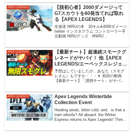
【脱初心者】2000ダメージって
APEX LEGENDS
G7スカウトを60発当てれば取れ
る【APEX LEGENDS】
生放送 NIRUの本 20キル&4000ダメージ
twitter インスタグラム コントローラー手
元動画 NIRUグッズ #NIRU
#APEXLEGENDS
【最新チート】超連続スモークグ
APEX LEGENDS
レネードがヤバイ！ 他【APEX
LEGENDS/エーペックスレジェン
ズ】
予想はしていましたが、あなた（スモグ
レさん）もですか・・・🔽 前回の動画
【最新チート】「誘拐チート」がヤバ過
すぎる！ 他【APEX LEGENDS/エーペッ
クスレジェンズ】【今回の動画の内容】
0:00 超連続スモークグレネードがヤバ
Apex Legends Wintertide
APEX LEGENDS
イ！Bu...
Collection Event
Howling winds, bitter cold, and…is that a
train whistle? All aboard: the Winter
Express returns to Apex Legends! Three
s...