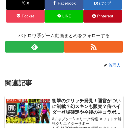
X
Facebook
はてブ
Pocket
LINE
Pinterest
バトロワ系ゲーム動画まとめをフォローする
管理人
関連記事
衝撃のグリッチ発見！運営がつい
FORTNITE
に制裁？幻スキンも販売？侍ベイ
ダー登場確定や今後の神コラボ、
最新情報を全て解説！【フォート
#チャプター6 ＃リーク情報 ＃フォトナ解
ナイト】フォトナ,リーク情報,無
説クリエイターサポー