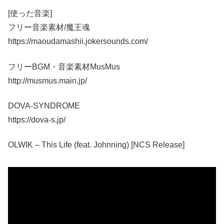
[使った音楽]
フリー音楽素材/魔王魂
https://maoudamashii.jokersounds.com/
フリーBGM・音楽素材MusMus
http://musmus.main.jp/
DOVA-SYNDROME
https://dova-s.jp/
OLWIK – This Life (feat. Johnning) [NCS Release]