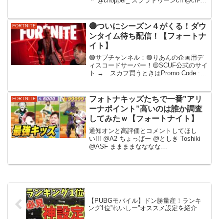
＾ @chopper_ スプラトゥーンch @ch-
bz2jy スプラトゥーン動画協力鯖フォトナ
サブch @SHOUTkun いつか配信用のch
も...
🔴ついにシーズン４がくる！ダウ
FORTNITE
ンタイム待ち配信！【フォートナ
イト】
🟢サブチャンネル：🟣りあんの企画用デ
ィスコードサーバー！🟡SCUF公式のサイ
ト → スカフ買うときはPromo Code :
LiaqN を使うと5%割引できます！詳し
くは 🟠りあんにファンレター・プレゼン
トをお送り頂く際は、下記宛先までお...
フォトナキッズたちで一番”アリ
FORTNITE
ーナポイント”高いのは誰か調査
してみたｗ【フォートナイト】
通知オンと高評価とコメントしてほし
い!!! @A2 ちょっぱー @としき Toshiki
@ASF ままままなななな
@SEPTY_notoha @Tarumaku /たるまく
@しょーま @らここ メンバー登録してね
♡動画出たい人交流鯖T...
【PUBGモバイル】ドン勝量産！ランキ
ング1位”れいしー”オススメ設定を紹介