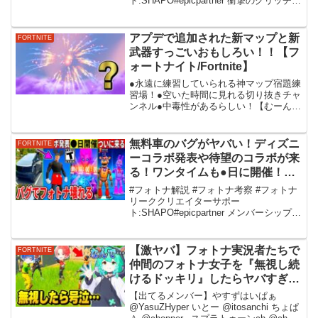
ト:SHAPO#epicpartner 衝撃のグリッチ発
料,アプデ,イベント,トラヴィス再
見！運営がついに制裁？幻スキンも販
販,考察,バグ
売？侍ベイダー登場確定や今後の神コラ
ボ、最新情報を全て解説！【フォートナ
アプデで追加された新マップと新
FORTNITE
イト】フォトナ,...
武器すっごいおもしろい！！【フ
ォートナイト/Fortnite】
●永遠に練習していられる神マップ宿題練
習場！●空いた時間に見れる切り抜きチャ
ンネル●中毒性があるらしい！【むーんば
ななの歌チャンネル】●たまに神アパレル
販売します！【ばななマーケット】
●YouTubeメンバーになって人生変わった
無料車のバグがヤバい！ディズニ
FORTNITE
人続出【ばな...
ーコラボ発表や待望のコラボが来
る！ワンタイムも●日に開催！最
新情報も解説！【フォートナイ
#フォトナ解説 #フォトナ考察 #フォトナ
ト】【フォトナ】【リーク情報】
リーククリエイターサポー
ト:SHAPO#epicpartner メンバーシップ限
【無料アイテム】【アプデ】【シ
定Discordサーバーを作りました！基本的
ーズンOG】【無限XP
には雑談などで交流を深めることが目的
ですが、もしかしたら僕とゲームができ
【激ヤバ】フォトナ実況者たちで
FORTNITE
る...
仲間のフォトナ女子を『無視し続
けるドッキリ』したらヤバすぎる
結果に…ｗｗｗ【フォートナイ
【出てるメンバー】やすずはいぱぁ
ト】
@YasuZHyper いとー @itosanchi ちょぱ