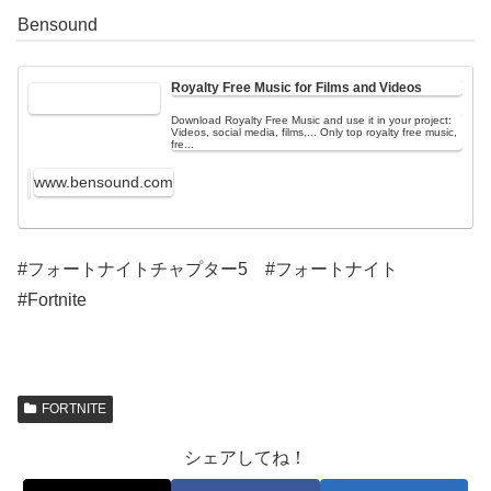
Bensound
Royalty Free Music for Films and Videos
Download Royalty Free Music and use it in your project:
Videos, social media, films,... Only top royalty free music,
fre...
www.bensound.com
#フォートナイトチャプター5 #フォートナイト
#Fortnite
FORTNITE
シェアしてね！