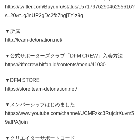
https://twitter.com/Buyuriru/status/1571797629046255616?
s=20&t=gJnUP2gDc2fb7hgjTY-z9g
▼所属
http://team-detonation.net/
▼公式サポーターズクラブ「DFM CREW」入会方法
https://dfmcrew.bitfan.id/contents/menu/41030
▼DFM STORE
https://store.team-detonation.net/
▼メンバーシップはじめました
https://www.youtube.com/channel/UCMFzkc3RujclrXuvm5
9afPA/join
▼クリエイターサポートコード