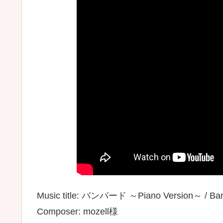
Music title: バンバード ～Piano Version～ / Banb
Composer: mozell様