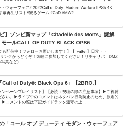
ェア2 2022Call of Duty: Modern Warfare IIPS5 4K
語吹替字幕再生リスト#観るゲーム #CoD #MW2
】ゾンビ新マップ「Citadelle des Morts」謎解
ールCALL OF DUTY BLACK OPS6
tchでも配信中！フォローお願いします！】【Twitter】日常・・
下のリンクからどうぞ！気軽に参加してください！リチャサバ DMZ
写真など)...
 of Duty®: Black Ops 6」【2BRO.】
ャンペーンプレイリスト】【必読：視聴の際の注意事項】▶ご視聴
ださい。▶ライブ中のコメントはネタバレ行為防止のため、原則的
▶コメントの際は下記ガイドランを遵守の上...
者の「コール オブ デューティ モダン・ウォーフェア