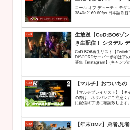
コール オブ デューティ モダン・ウォーフ
3840×2160 60fps 日本
生放送【CoD:BO6ゾンビ
CoD
き生配信！ シタデル デ モ
CoD BO6再生リスト【Twi
DISCORDサーバー参加は
募集【instagram】(キャンプの
【マルチ】おついちの「Call
CoD
【マルチプレイリスト】【キ
の際は、ネタバレにご注意く
に配信終了後に確認致します。
【年末DMZ】弟者,兄
CoD