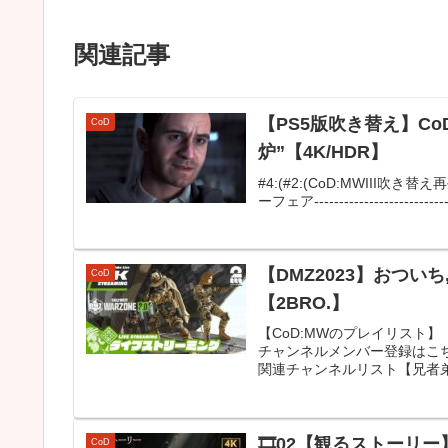
関連記事
【PS5版吹き替え】CoD:Mo
CoD
炉”【4K/HDR】
#4:(#2:(CoD:MWIII吹き
ーフェア------------------------------
【DMZ2023】おついち,弟者の
CoD
【2BRO.】
【CoD:MWのプレイリスト】
チャンネルメンバー登録はこちら
関連チャンネルリスト【兄者弟
🎞02【観るストーリー
CoD