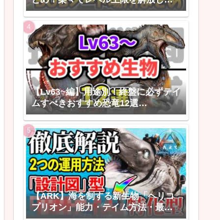
う！
【Lv63~編】用途別！終盤に必ずテイ
ムすべきおすすめ恐竜12選
【ARK/ASAゆっくり解説】
【ARK】海を制する新生物「ヘリコ
プリオン」能力・テイム方法・最強
の活用法【ARK: Survival