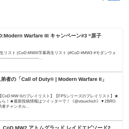
dern Warfare III キャンペーン#3 “原子
替え再生リスト:(CoD:MWIII字幕再生リスト:(#CoD #MW3 #モダンウォ
------------------------...
「Call of Duty® | Modern Warfare II」
【CoD:MW IIのプレイリスト】【FPSシリーズのプレイリスト】★
！★最新投稿情報はツイッターで！《@otsuichich》▼2BRO.
者チャンネル...
】CoD MW2 アトムグラッド レイドエピソード2