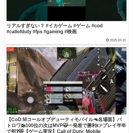
リアルすぎない？ #イカゲーム #ゲーム #cod
#callofduty #fps #gaming #映画
2025.03.10
CoD
【CoD:Mコールオブデューティモバイル🔫名場面】バ
トロワ🚁100位の次はMVP🙀一発差で勝利👉プレイ半年
で初❓😻【ゲーム実況】Call of Duty: Mobile