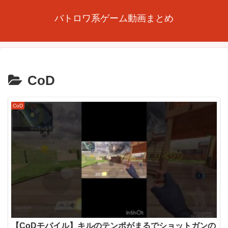
バトロワ系ゲーム動画まとめ
CoD
CoD
【CoDモバイル】キルのテンポがまるでショットガンの