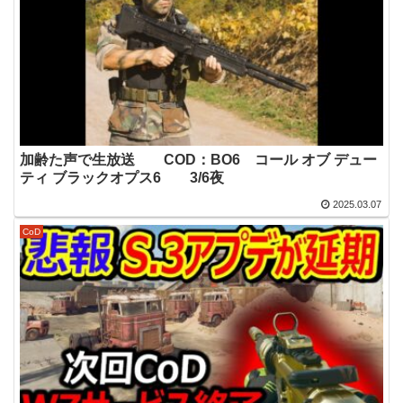
加齢た声で生放送 COD：BO6 コール オブ デュー
ティ ブラックオプス6 3/6夜
2025.03.07
CoD