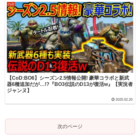
CoD
【CoD:BO6】シーズン2.5情報公開! 豪華コラボと新武
器6種追加だが…!?『BO3伝説のD13が復活w』【実況者
ジャンヌ】
2025.02.20
次のページ