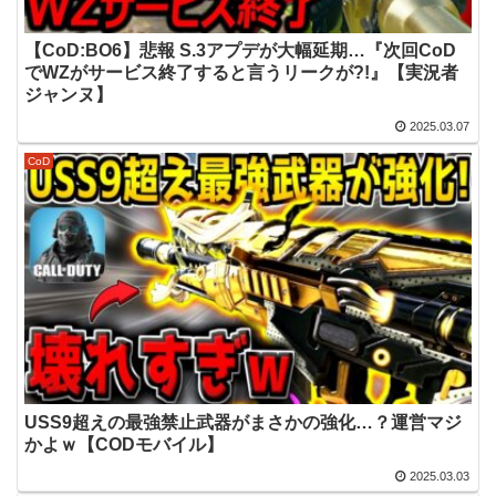
【CoD:BO6】悲報 S.3アプデが大幅延期…『次回CoD
でWZがサービス終了すると言うリークが?!』【実況者
ジャンヌ】
2025.03.07
CoD
USS9超えの最強禁止武器がまさかの強化…？運営マジ
かよｗ【CODモバイル】
2025.03.03