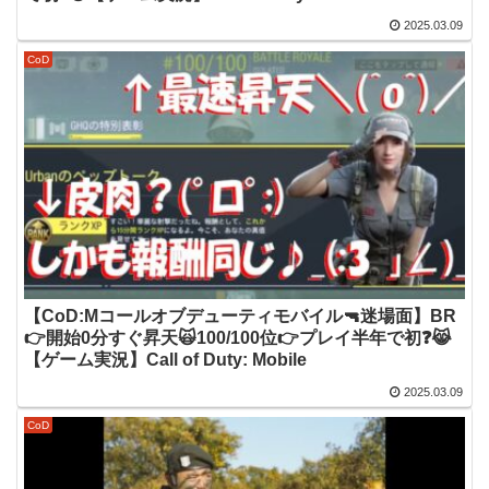
2025.03.09
CoD
【CoD:Mコールオブデューティモバイル🔫迷場面】BR
👉開始0分すぐ昇天🙀100/100位👉プレイ半年で初❓😹
【ゲーム実況】Call of Duty: Mobile
2025.03.09
CoD