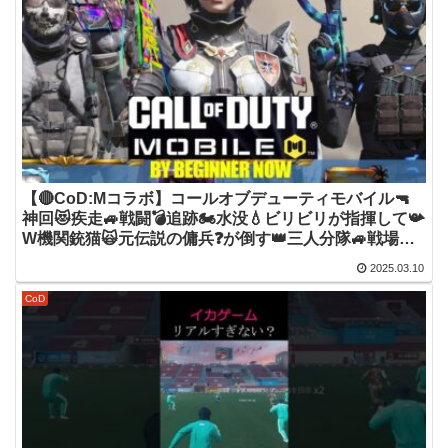
【🔴CoD:Mコラボ】コールオブデューティモバイル🔫
神回😻疾走🚙戦闘💣追跡🏍水没💧ビリビリが指揮して📯
W機関銃猫🙀元伝説の傭兵❓が倒す👑三人分隊🚙戦場の
旅🚁【Call of Duty: Mobile】
2025.03.10
CoD